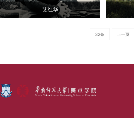
艾红华
32条
上一页